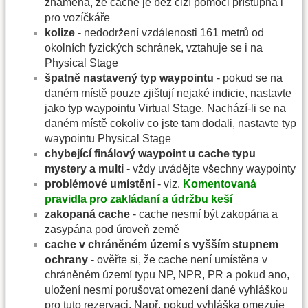
znamená, že cache je bez cizí pomoci přístupná i
pro vozíčkáře
kolize
- nedodržení vzdálenosti 161 metrů od
okolních fyzických schránek, vztahuje se i na
Physical Stage
špatně nastavený typ waypointu
- pokud se na
daném místě pouze zjištují nejaké indicie, nastavte
jako typ waypointu Virtual Stage. Nachází-li se na
daném místě cokoliv co jste tam dodali, nastavte typ
waypointu Physical Stage
chybející finálový waypoint u cache typu
mystery a multi
- vždy uvádějte všechny waypointy
problémové umístění
- viz.
Komentovaná
pravidla pro zakládaní a údržbu keší
zakopaná cache
- cache nesmí být zakopána a
zasypána pod úroveň země
cache v chráněném území s vyšším stupnem
ochrany
- ověřte si, že cache není umístěna v
chráněném území typu NP, NPR, PR a pokud ano,
uložení nesmí porušovat omezení dané vyhláškou
pro tuto rezervaci. Např. pokud vyhláška omezuje