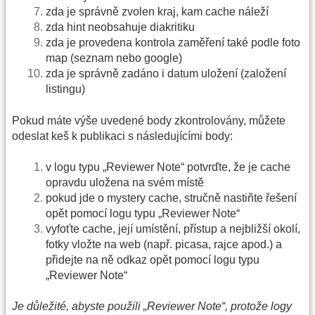
zda je správně zvolen kraj, kam cache náleží
zda hint neobsahuje diakritiku
zda je provedena kontrola zaměření také podle foto
map (seznam nebo google)
zda je správně zadáno i datum uložení (založení
listingu)
Pokud máte výše uvedené body zkontrolovány, můžete
odeslat keš k publikaci s následujícími body:
v logu typu „Reviewer Note“ potvrďte, že je cache
opravdu uložena na svém místě
pokud jde o mystery cache, stručně nastiňte řešení
opět pomocí logu typu „Reviewer Note“
vyfoťte cache, její umístění, přístup a nejbližší okolí,
fotky vložte na web (např. picasa, rajce apod.) a
přidejte na ně odkaz opět pomocí logu typu
„Reviewer Note“
Je důležité, abyste použili „Reviewer Note“, protože logy