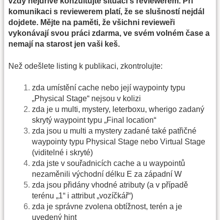
vždy nejdříve konzultujte situaci s reviewerem. Při
komunikaci s reviewerem platí, že se slušností nejdál
dojdete. Mějte na paměti, že všichni revieweři
vykonávají svou práci zdarma, ve svém volném čase a
nemají na starost jen vaši keš.
Než odešlete listing k publikaci, zkontrolujte:
zda umístění cache nebo její waypointy typu
„Physical Stage“ nejsou v kolizi
zda je u multi, mystery, leterboxu, wherigo zadaný
skrytý waypoint typu „Final location“
zda jsou u multi a mystery zadané také patřičné
waypointy typu Physical Stage nebo Virtual Stage
(viditelné i skryté)
zda jste v souřadnicích cache a u waypointů
nezaměnili východní délku E za západní W
zda jsou přidány vhodné atributy (a v případě
terénu „1“ i attribut „vozíčkář“)
zda je správne zvolena obtížnost, terén a je
uvedený hint