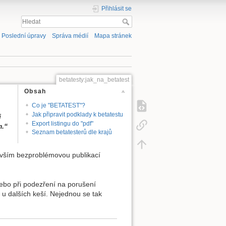
Přihlásit se
Poslední úpravy
Správa médií
Mapa stránek
betatesty:jak_na_betatest
Obsah
Co je "BETATEST"?
Jak připravit podklady k betatestu
i
Export listingu do "pdf"
m.“
Seznam betatesterů dle krajů
vším bezproblémovou publikací
ebo při podezření na porušení
 u dalších keší. Nejednou se tak