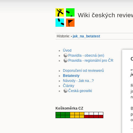
Wiki českých revie
Historie:
jak_na_betatest
•
Úvod
Pravidla - obecná (en)
Pravidla - regionální pro ČR
„
Doporučení od reviewerů
j
Betatesty
Návody - Jak na...?
R
Články
Česká geowiki
j
n
B
Keškoměrka CZ
p
o