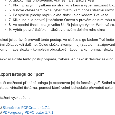
3. Složku máš připravenou, vrať se na stránku s keší
4. Klikni pravým myšítkem na stránku s keší a vyber možnost Ulo
5. V nově otevřeném okně vyber místo, kam chceš stránku uložit
6. Po výběru plochy najdi v okně složku s gc kódem Tvé keše.
7. Klikni na ni a potvrď ji tlačítkem Otevřít v pravém dolním rohu 
8. Ve spodní části okna je volba Uložit jako typ Vyber: Webová st
9. Výběr potvrď tlačítkem Uložit v pravém dolním rohu okna
okud jsi správně provedl tento postup, ve složce s gc kódem Tvé keše 
imi dělat cokoli dalšího. Celou složku zkomprimuj (zabalení, zazipování
omprimace složky - kompletní obrázkový návod na komprimaci složky 
akkoliv složitě tento postup vypadá, zabere jen několik desítek sekund.
xport listingu do "pdf"
alší možností předání listingu je exportovat jej do formátu
pdf
. Stáhni 
akousi virtuální tiskárnu, pomocí které velmi jednoduše převedeš cokol
tažení vyzkoušeno:
Slunečnice PDFCreator 1.7.1
PDForge.org PDFCreator 1.7.1