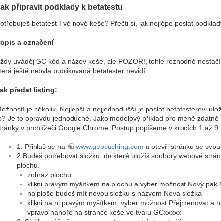
ak připravit podklady k betatestu
otřebuješ betatest Tvé nové keše? Přečti si, jak nejlépe poslat podklad
opis a označení
ždy uváděj GC kód a název keše, ale POZOR!, tohle rozhodně nestačí.
terá ještě nebyla publikovaná betatester nevidí.
ak předat listing:
ožností je několik. Nejlepší a nejjednodušší je poslat betatesterovi u
o? Je to opravdu jednoduché. Jako modelový příklad pro méně zdatné
tránky v prohlížeči Google Chrome. Postup popíšeme v krocích 1 až 9.
1. Přihlaš se na
www.geocaching.com
a otevři stránku se svou
2.Budeš potřebovat složku, do které uložíš soubory webové stránky
plochu.
zobraz plochu
klikni pravým myšítkem na plochu a vyber možnost Nový pak N
na ploše budeš mít novou složku s názvem Nová složka
klikni na ni pravým myšítkem, vyber možnost Přejmenovat a n
vpravo nahoře na stránce keše ve tvaru GCxxxxx