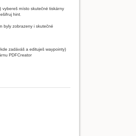
y) vybereš místo skutečné tiskárny
šifruj hint.
m byly zobrazeny i skutečné
 kde zadáváš a edituješ waypointy)
iskárnu PDFCreator