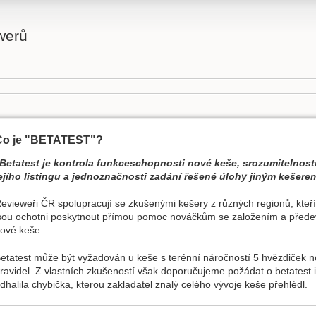
werů
Co je "BETATEST"?
Betatest je kontrola funkceschopnosti nové keše, srozumitelnost
ejího listingu a jednoznačnosti zadání řešené úlohy jiným kešere
evieweři ČR spolupracují se zkušenými kešery z různých regionů, kteří
sou ochotni poskytnout přímou pomoc nováčkům se založením a přede
ové keše.
etatest může být vyžadován u keše s terénní náročností 5 hvězdiček n
ravidel. Z vlastních zkušeností však doporučujeme požádat o betatest i
dhalila chybička, kterou zakladatel znalý celého vývoje keše přehlédl.