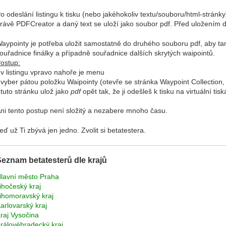
o odeslání listingu k tisku (nebo jakéhokoliv textu/souboru/html-stránk
rávě PDFCreator a daný text se uloží jako soubor pdf. Před uložením de
aypointy je potřeba uložit samostatně do druhého souboru pdf, aby ta
ouřadnice finálky a případně souřadnice dalších skrytých waipointů.
ostup:
 v listingu vpravo nahoře je menu
 vyber pátou položku Waipointy (otevře se stránka Waypoint Collection,
 tuto stránku ulož jako
pdf
opět tak, že ji odešleš k tisku na virtuální t
ni tento postup není složitý a nezabere mnoho času.
eď už Ti zbývá jen jedno. Zvolit si betatestera.
eznam betatesterů dle krajů
lavní město Praha
ihočeský kraj
ihomoravský kraj
arlovarský kraj
raj Vysočina
rálovéhradecký kraj