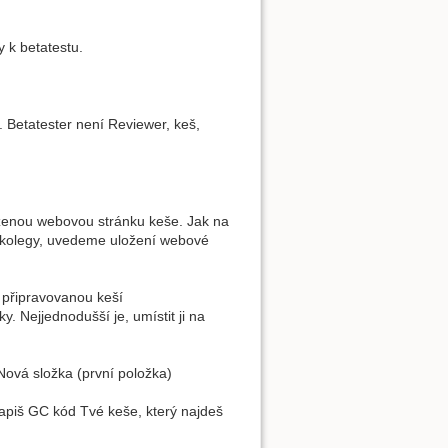
y k betatestu.
 Betatester není Reviewer, keš,
loženou webovou stránku keše. Jak na
 kolegy, uvedeme uložení webové
 připravovanou keší
. Nejjednodušší je, umístit ji na
ová složka (první položka)
apiš GC kód Tvé keše, který najdeš