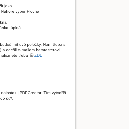
žit jako…
. Nahoře vyber Plocha
okna
ránka, úplná
budeš mít dvě položky. Není třeba s
) a odešli e-mailem betatesterovi.
naleznete třeba
ZDE
a nainstaluj PDFCreator. Tím vytvoříš
i do
pdf
.