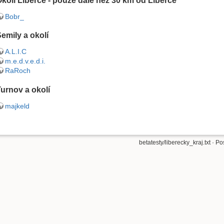
kolí Liberce - pouze dále než 30 km od Liberce
Bobr_
emily a okolí
A.L.I.C
m.e.d.v.e.d.i.
RaRoch
urnov a okolí
majkeld
betatesty/liberecky_kraj.txt
· Po