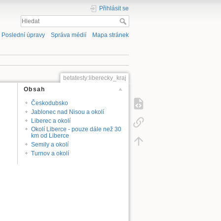
Přihlásit se
Poslední úpravy
Správa médií
Mapa stránek
betatesty:liberecky_kraj
Obsah
Českodubsko
Jablonec nad Nisou a okolí
Liberec a okolí
Okolí Liberce - pouze dále než 30
km od Liberce
Semily a okolí
Turnov a okolí