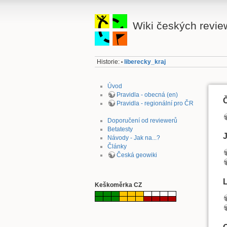
Wiki českých revie
Historie:
liberecky_kraj
•
Úvod
Pravidla - obecná (en)
Pravidla - regionální pro ČR
Doporučení od reviewerů
Betatesty
J
Návody - Jak na...?
Články
Česká geowiki
L
Keškoměrka CZ