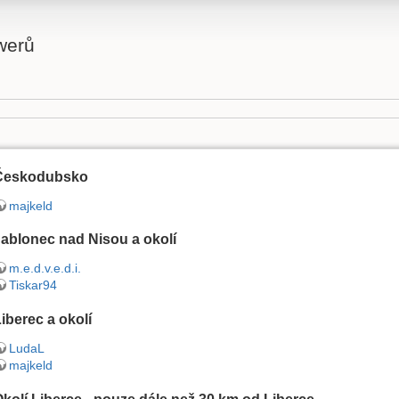
werů
Českodubsko
majkeld
ablonec nad Nisou a okolí
m.e.d.v.e.d.i.
Tiskar94
iberec a okolí
LudaL
majkeld