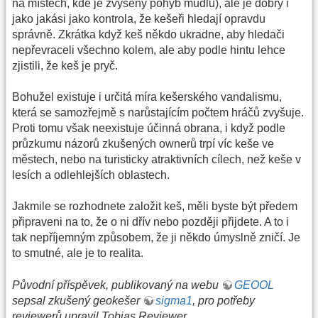
na místech, kde je zvýšený pohyb mudlů), ale je dobrý i
jako jakási jako kontrola, že kešeři hledají opravdu
správně. Zkrátka když keš někdo ukradne, aby hledači
nepřevraceli všechno kolem, ale aby podle hintu lehce
zjistili, že keš je pryč.
Bohužel existuje i určitá míra kešerského vandalismu,
která se samozřejmě s narůstajícím počtem hráčů zvyšuje.
Proti tomu však neexistuje účinná obrana, i když podle
průzkumu názorů zkušených ownerů trpí víc keše ve
městech, nebo na turisticky atraktivních cílech, než keše v
lesích a odlehlejších oblastech.
Jakmile se rozhodnete založit keš, měli byste být předem
připraveni na to, že o ni dřív nebo později přijdete. A to i
tak nepříjemným způsobem, že ji někdo úmyslně zničí. Je
to smutné, ale je to realita.
Původní příspěvek, publikovaný na webu
GEOOL
sepsal zkušený geokešer
sigma1
, pro potřeby
reviewerů upravil Tobias Reviewer.