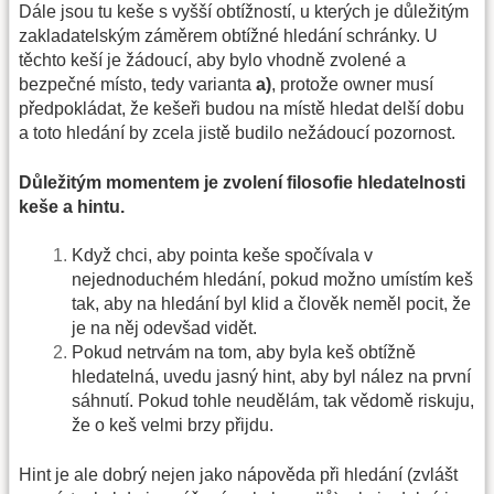
Dále jsou tu keše s vyšší obtížností, u kterých je důležitým
zakladatelským záměrem obtížné hledání schránky. U
těchto keší je žádoucí, aby bylo vhodně zvolené a
bezpečné místo, tedy varianta
a)
, protože owner musí
předpokládat, že kešeři budou na místě hledat delší dobu
a toto hledání by zcela jistě budilo nežádoucí pozornost.
Důležitým momentem je zvolení filosofie hledatelnosti
keše a hintu.
Když chci, aby pointa keše spočívala v
nejednoduchém hledání, pokud možno umístím keš
tak, aby na hledání byl klid a člověk neměl pocit, že
je na něj odevšad vidět.
Pokud netrvám na tom, aby byla keš obtížně
hledatelná, uvedu jasný hint, aby byl nález na první
sáhnutí. Pokud tohle neudělám, tak vědomě riskuju,
že o keš velmi brzy přijdu.
Hint je ale dobrý nejen jako nápověda při hledání (zvlášt