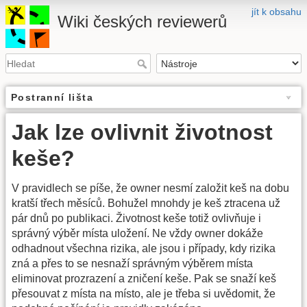
jít k obsahu
Wiki českých reviewerů
Postranní lišta
Jak lze ovlivnit životnost
keše?
V pravidlech se píše, že owner nesmí založit keš na dobu
kratší třech měsíců. Bohužel mnohdy je keš ztracena už
pár dnů po publikaci. Životnost keše totiž ovlivňuje i
správný výběr místa uložení. Ne vždy owner dokáže
odhadnout všechna rizika, ale jsou i případy, kdy rizika
zná a přes to se nesnaží správným výběrem místa
eliminovat prozrazení a zničení keše. Pak se snaží keš
přesouvat z místa na místo, ale je třeba si uvědomit, že