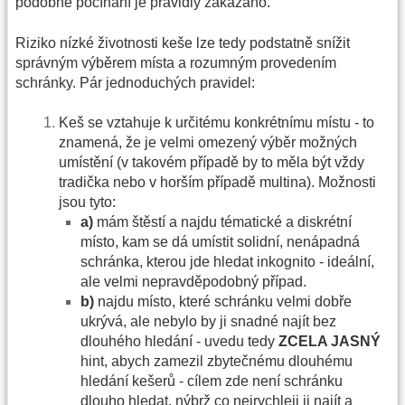
podobné počínání je pravidly zakázáno.
Riziko nízké životnosti keše lze tedy podstatně snížit
správným výběrem místa a rozumným provedením
schránky. Pár jednoduchých pravidel:
Keš se vztahuje k určitému konkrétnímu místu - to
znamená, že je velmi omezený výběr možných
umístění (v takovém případě by to měla být vždy
tradička nebo v horším případě multina). Možnosti
jsou tyto:
a)
mám štěstí a najdu tématické a diskrétní
místo, kam se dá umístit solidní, nenápadná
schránka, kterou jde hledat inkognito - ideální,
ale velmi nepravděpodobný případ.
b)
najdu místo, které schránku velmi dobře
ukrývá, ale nebylo by ji snadné najít bez
dlouhého hledání - uvedu tedy
ZCELA JASNÝ
hint, abych zamezil zbytečnému dlouhému
hledání kešerů - cílem zde není schránku
dlouho hledat, nýbrž co nejrychleji ji najít a