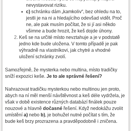
nevystavovat riziku.
c)
schránku dám „kamkoliv“, bez ohledu na to,
jestli je na ni a hledajícího odevšad vidět. Proč
ne, ale pak musím počítat, že si jí asi někdo
všimne a bude hrozit, že keš dojde úhony.
Keš se na určité místo nevztahuje a je v podstatě
jedno kde bude uložena. V tomto případě je pak
výhradně na vlastníkovi, jak chytré a vhodné
uložení schránky zvolí.
Samozřejmě, že mysterka nebo multina, místo tradičky
sníží expozici keše.
Je to ale správné řešení?
Nahrazovat tradičku mysterkou nebo multinou jen proto,
abych na ní měl menší návštěvnost a keš déle vydržela, je
však v době existence různých databází finálek pouze
nouzové a hlavně
dočasné
řešení. Když nedokážu zvolit
umístění
a)
nebo
b)
, je bohužel nutné počítat s tím, že
bude keš brzy prozrazena a pravděpodobně i zničena.